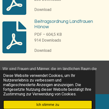
Download
Beitragsordnung Landfrauen
Hönow
PDF – 604,5 KB
914 Downloads
Download
Wir sind Frauen und Männer, die im ländlichen Raum die
Gemeinschaft stärken wollen!
Diese Website verwendet Cookies, um Ihr
Nutzererlebnis zu verbessern und
© 2023 - 2026 Landfrauen Hönow e.V.
maßgeschneiderte Anzeigen anzuzeigen. Die
Mit Unterstützung von
Webador
fortgesetzte Nutzung dieser Website bestätigt Ihre
Zustimmung zur Verwendung von Cookies.
Ich stimme zu
E-Mail
Telefon
Karte